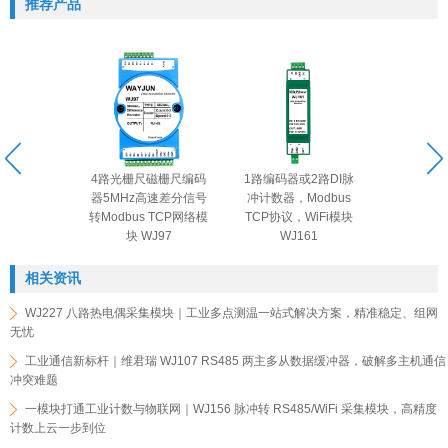
推荐产品
4路光栅尺磁栅尺编码
1路编码器或2路DI脉
8路4-2
器5MHz高速差分信号
冲计数器，Modbus
485/23
转Modbus TCP网络模
TCP协议，WiFi模块
块 W
块 WJ97
WJ161
相关资讯
WJ227 八路热电偶采集模块｜工业多点测温一站式解决方案，精准稳定、组网
无忧
工业通信新标杆｜维君瑞 WJ107 RS485 两主多从数据缓冲器，破解多主机通信
冲突难题
一模块打通工业计数与物联网｜WJ156 脉冲转 RS485/WiFi 采集模块，高精度
计数上云一步到位