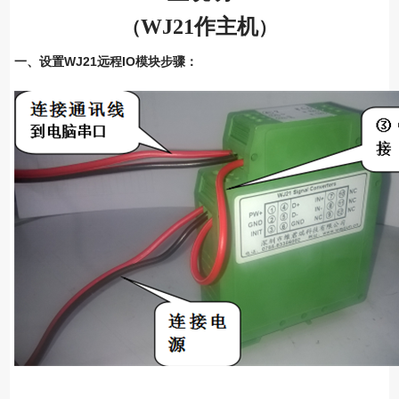
WJ21
作主机
（
）
一、设置WJ21远程IO模块步骤：