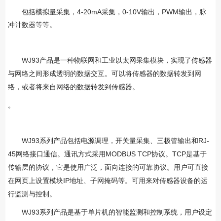
包括模拟量采集，4-20mA采集，0-10V输出，PWM输出，脉
冲计数器等等。
WJ93
产品是一种物联网和工业以太网采集模块，实现
了
传感器
与网络之间形成透明的数据交互。可以将
传感器
的数据转发到网
络，或者将来自网络的数据转发到
传感器。
。
WJ93
RJ-
系列产品包括电源调理，开关量采集、三极管输出和
45
MODBUS TCP
TCP
网络接口
通信。通讯方式采用
协议。
是基于
传输层的协议，它是使用广泛，面向连接的可靠协议。用户可直接
IP
在网页上设置模块
地址、子网掩码等。可用来对
传感器设备的运
行监测与控制。
WJ93
系列产品是基于单片机的智能监测和控制系统，用户设定