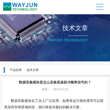
关于维君瑞
产品展示
资料下载
应用信息
新闻动态
联系我们
公司简介
工业以太网物联网数据采集模
I/O信号采集模块
产品应用
公司资讯
技术文章
块
公司证书
工业以太网物联网采集模块
技术文章
行业资讯
远程IO模块
质量承诺
模拟信号隔离器/变送器
WAYJUN TECHNOLOGY
模拟信号隔离器
隔离放大器（PCB安装）
模拟信号变送器
产品应用资料
信号转换模块
工业测量仪表与其他配件
产品应用
技术文章
工业计算机/工控机
产品测试软件
隔离放大器（PCB安装）
工业计算机工控机
数据采集模块是怎么采集高速脉冲频率信号的？
来源：
1970-01-01
工业测量仪表与其他配件
数据采集模块在工业上广泛应用，如果有这方面的需求可以联
系深圳市维君瑞科技，我们将提供最好的解决方案。