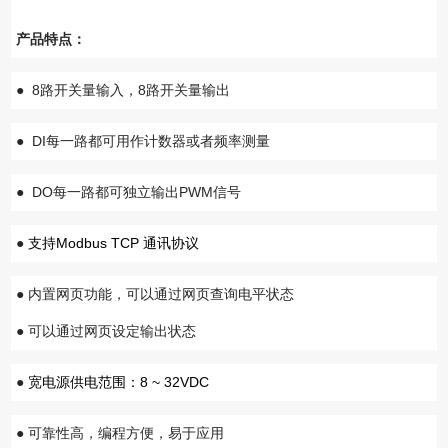
产品特点
：
●
8
8
路开关量输入，
路开关量输出
● DI
每一路都
可用作计数器或者频率测量
● DO
PWM
每一路都
可独立输出
信号
●
Modbus TCP
支持
通讯协议
●
内置网页功能，
可以
通过网页
查询电平状态
●
可以
通过网页
设定输出状态
●
8 ~ 32VDC
宽电源供电范围：
●
可靠性高，编程方便，易于应用