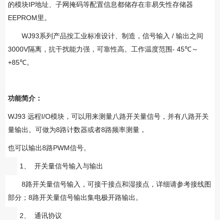
IP
的模块
地址、子网掩码等配置信息都储存在非易失性存储器
EEPROM
里。
WJ93
/
系列产品按工业标准设计、制造，信号输入
输出之间
3000V
- 45
℃
隔离，抗干扰能力强，可靠性高。
工作温度范围
～
+85
℃
。
功能简介：
WJ93
I/O
远程
模块，可以用来测量八路开关量信号，并有八路开关
8
8
量输出。可做为
路计数器或者
路频率测量，
8
PWM
也可以输出
路
信号。
1、
开关量信号输入
与输出
8
路
开关量
信号输入，可接干接点和湿接点，详细请参考接线图
8
部分；
路
开关量
信号输出集电极开路输出
。
2、
通讯
协议