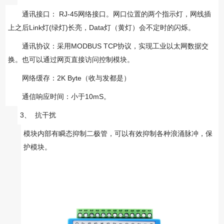
RJ-45
通讯接口：
网络接口
。
网口位置的两个指示灯，网线插
Link
(
)
Data
上之后
灯
绿灯
长亮，
灯（黄灯）会不定时的闪烁。
MODBUS TCP
通讯协
议：采用
协议，实现工业以太网数据交
换。也可以通过网页直接访问控制模块。
2K Byte
网络缓存：
（收与发都是）
10mS
通信响应时间：小
于
。
3、
抗干扰
模块内部有瞬态抑制二极管，可以有效抑制各种
浪涌脉冲，
保
护模块。