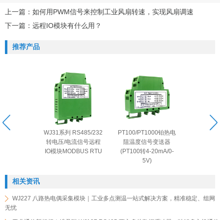
上一篇：
如何用PWM信号来控制工业风扇转速，实现风扇调速
下一篇：
远程IO模块有什么用？
推荐产品
系列 RS485/232
PT100/PT1000铂热电
DIN11系列 一进一出
压/电流信号远程
阻温度信号变送器
直流电流电压隔离器/
块MODBUS RTU
(PT100转4-20mA/0-
变送器
5V)
相关资讯
WJ227 八路热电偶采集模块｜工业多点测温一站式解决方案，精准稳定、组网
无忧