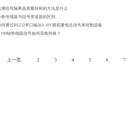
检测信号隔离器质量好坏的方法是什么
分析传感器与信号变送器的区别
如何通过RS232串口输出0-10V模拟量电压信号来控制设备
Pt100铂热电阻信号如何采集转换？
上一页
2
3
4
5
6
7