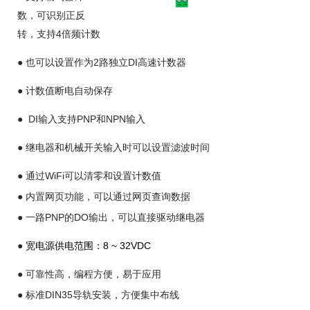
数，可识别正反
4
转，支持
倍频计数
●
2
DI
也可以设置作为
路独立
高速计数器
●
计数值断电自动保存
● DI
PNP
NPN
输入支持
和
输入
●
继电器和机械开关输入时可以设置滤波时间
●
WiFi
通过
可以清零和设置计数值
●
内置网页功能，
可以
通过网页
查询数据
●
PNP
DO
一路
的
输出，可以直接驱动继电器
●
8 ~ 32VDC
宽电源供电范围：
●
可靠性高，编程方便，易于应用
●
DIN35
标准
导轨安装，方便集中布线