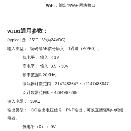
WiFi
WiFi
：
输出为
网络接口
通用参数：
WJ161
(typical @ +25
℃
Vs
24VDC)
，
为
AB
1
A0/B0
输入类型：
编码器
信号输入，
通道（
）。
< 1V
低电平：
输入
3.5 ~ 30V
高电平：
输入
0-20KHz
频率范围
。
- 2147483647 ~ +2147483647
编码器计数范围
DI
0 ~ 4294967295
计数器范围
30KΩ
输入电阻：
DO
PNP
输出类型：
输出电压信号，
输出，可以直接驱动中间继
电器。
0
0V
低电平（
）：