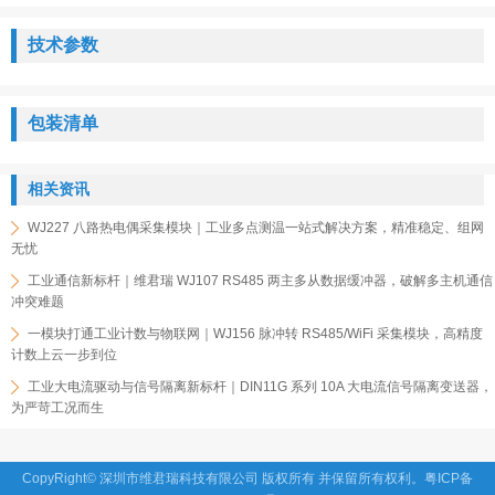
技术参数
包装清单
相关资讯
WJ227 八路热电偶采集模块｜工业多点测温一站式解决方案，精准稳定、组网
无忧
工业通信新标杆｜维君瑞 WJ107 RS485 两主多从数据缓冲器，破解多主机通信
冲突难题
一模块打通工业计数与物联网｜WJ156 脉冲转 RS485/WiFi 采集模块，高精度
计数上云一步到位
工业大电流驱动与信号隔离新标杆｜DIN11G 系列 10A 大电流信号隔离变送器，
为严苛工况而生
CopyRight© 深圳市维君瑞科技有限公司 版权所有 并保留所有权利。
粤ICP备