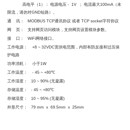
1
- 1V
100mA
高电平（
）：
电源电压
；
电流最大
（未
GND
限流，请勿对
短路）。
MODBUS TCP
TCP socket
通
讯：
通讯协议
或者
字符协议
网
页：
支持网页访问模块，支持网页设置模块参数。
WiFi
接
口：
网络接口。
+8 ~ 32VDC
工作电源：
宽供电范围，内部有防反接和过压保
护电路
1W
功率消耗：
小于
- 45 ~ +80℃
工作温度：
10 ~ 90% (
)
工作湿度：
无凝露
- 45 ~ +80℃
存储温度：
10 ~ 95% (
)
存储湿度：
无凝露
79 mm x 69.5mm x 25mm
外形尺寸：