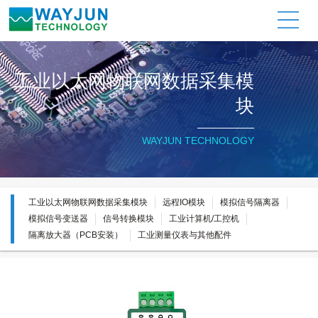
关于维君瑞
产品展示
资料下载
应用信息
新闻动态
联系我们
公司简介
工业以太网物联网数据采集模
I/O信号采集模块
产品应用
公司资讯
工业以太网物联网数据采集模
块
公司证书
工业以太网物联网采集模块
技术文章
行业资讯
块
远程IO模块
质量承诺
模拟信号隔离器/变送器
模拟信号隔离器
隔离放大器（PCB安装）
WAYJUN TECHNOLOGY
模拟信号变送器
产品应用资料
信号转换模块
工业测量仪表与其他配件
工业以太网物联网数据采集模块
远程IO模块
模拟信号隔离器
工业计算机/工控机
产品测试软件
模拟信号变送器
信号转换模块
工业计算机/工控机
隔离放大器（PCB安装）
工业测量仪表与其他配件
隔离放大器（PCB安装）
工业计算机工控机
工业测量仪表与其他配件