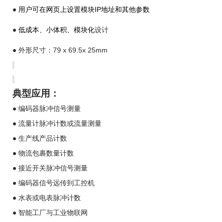
●
IP
用户
可在网页上设置模块
地址和其他参数
●
低成本、小体积、模块化
设计
●
79 x 69.5x 25mm
外形尺寸：
典型应用：
●
编码器脉冲
信号测量
●
流量计脉冲计数或流量测量
●
生产线产品计数
●
物流包裹数量计数
●
接近开关脉冲
信号测量
●
编码器信号远传到工控机
●
水表或电表脉冲计数
●
智能工厂与工业物联网