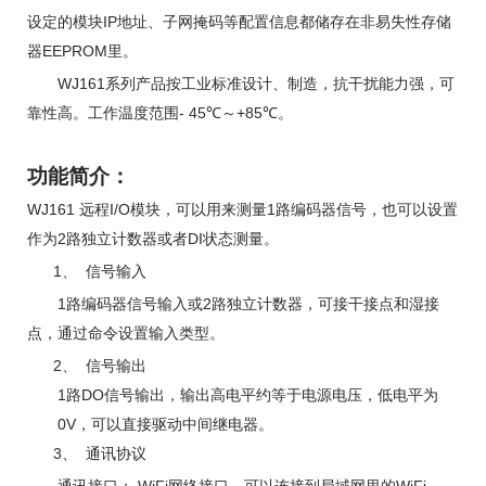
IP
设定的模块
地址、子网掩码等配置信息都储存在非易失性存储
EEPROM
器
里。
WJ161
系列产品按工业标准设计、制造，
抗干扰能力强，可
- 45
℃
+85
℃
靠性高。
工作温度范围
～
。
功能简介：
WJ161
I/O
1
远程
模块，可以用来测量
路编码器信号，也可以设置
2
DI
作为
路独立计数器或者
状态测量。
1、
信号输入
1
2
路
编码器
信号输入或
路
独立计数器，可接干接点和湿接
点，通过命令设置输入类型
。
2、
信号输出
1
DO
路
信号输出，输出高电平约等于电源电压，低电平为
0V
，可以直接驱动中间继电器
。
3、
通讯
协议