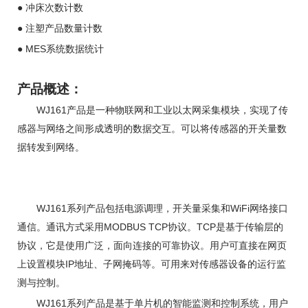
●
冲床次数计数
●
注塑产品数量计数
● MES
系统数据统计
产品概述：
WJ161
产品是一种物联网和工业以太网采集模块，实现
了
传
感器
与网络之间形成透明的数据交互。可以将
传感器
的开关量数
据转发到网络。
WJ161
WiFi
系列产品包括电源调理，开关量采集和
网络接口
MODBUS TCP
TCP
通信。通讯方式采用
协议。
是基于传输层的
协议，它是使用广泛，面向连接的可靠协议。用户可直接在网页
IP
上设置模块
地址、子网掩码等。可用来对
传感器设备的运行监
测与控制。
WJ161
系列产品是基于单片机的智能监测和控制系统，用户