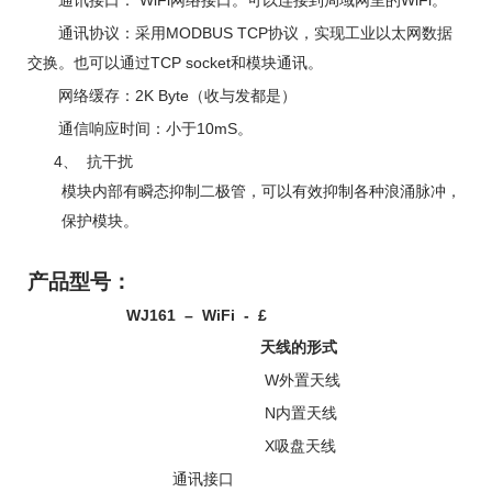
WiFi
WiFi
通讯接口：
网络接口
。
可以连接到局域网里的
。
MODBUS TCP
通讯协
议：采用
协议，实现工业以太网数据
TCP socket
交换。也可以通过
和模块通讯。
2K Byte
网络缓存：
（收与发都是）
10mS
通信响应时间：小
于
。
4、
抗干扰
模块内部有瞬态抑制二极管，可以有效抑制各种
浪涌脉冲，
保护模块。
产品型号：
WJ161
– WiFi -
£
天线的形式
W
外置天线
N
内置天线
X
吸盘天线
通讯接口