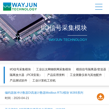
关于维君瑞
产品展示
资料下载
应用信息
新闻动态
联系我们
环球机械
环球机械
环球机械
环球机械
环球机械
环球机械
公司简介
工业以太网物联网数据采集模
I/O信号采集模块
产品应用
公司资讯
公司简介
工业以太网物联网数据采集模
I/O信号采集模块
产品应用
公司资讯
I/O信号采集模块
块
块
公司证书
工业以太网物联网采集模块
技术文章
行业资讯
公司证书
工业以太网物联网采集模块
技术文章
行业资讯
远程IO模块
远程IO模块
质量承诺
模拟信号隔离器/变送器
质量承诺
模拟信号隔离器/变送器
WAYJUN TECHNOLOGY
模拟信号隔离器
模拟信号隔离器
隔离放大器（PCB安装）
隔离放大器（PCB安装）
模拟信号变送器
模拟信号变送器
产品应用资料
产品应用资料
信号转换模块
信号转换模块
工业测量仪表与其他配件
工业测量仪表与其他配件
I/O信号采集模块
工业以太网物联网采集模块
模拟信号隔离器/变送器
工业计算机/工控机
工业计算机/工控机
产品测试软件
产品测试软件
隔离放大器（PCB安装）
产品应用资料
工业测量仪表与其他配件
产品测试软件
工业计算机工控机
隔离放大器（PCB安装）
隔离放大器（PCB安装）
工业计算机工控机
工业计算机工控机
工业测量仪表与其他配件
工业测量仪表与其他配件
编码器脉冲计数器DI高速计数器Modbus RTU模块 WJ69系列
时间：2020-04-21