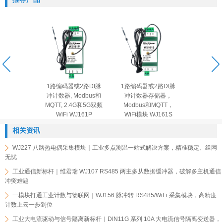
尺编码器流
1路编码器或2路DI脉
1路编码器或2路DI脉
8路光栅
单端或差分
冲计数器, Modbus和
冲计数器存储器，
器5MHz
RS485模
MQTT, 2.4G和5G双频
Modbus和MQTT，
转RS485/
J156
WiFi WJ161P
WiFi模块 WJ161S
块 W
相关资讯
WJ227 八路热电偶采集模块｜工业多点测温一站式解决方案，精准稳定、组网
无忧
工业通信新标杆｜维君瑞 WJ107 RS485 两主多从数据缓冲器，破解多主机通信
冲突难题
一模块打通工业计数与物联网｜WJ156 脉冲转 RS485/WiFi 采集模块，高精度
计数上云一步到位
工业大电流驱动与信号隔离新标杆｜DIN11G 系列 10A 大电流信号隔离变送器，